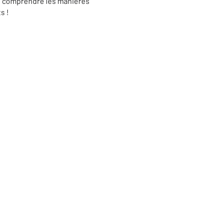
re comprendre les manières
s !