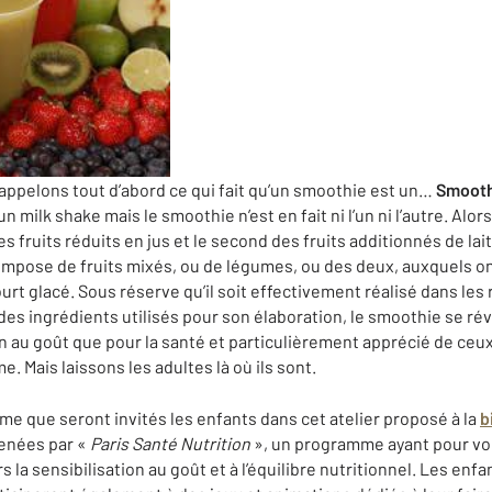
rappelons tout d’abord ce qui fait qu’un smoothie est un…
Smooth
un milk shake mais le smoothie n’est en fait ni l’un ni l’autre. Alo
 fruits réduits en jus et le second des fruits additionnés de la
compose de fruits mixés, ou de légumes, ou des deux, auxquels o
rt glacé. Sous réserve qu’il soit effectivement réalisé dans les r
es ingrédients utilisés pour son élaboration, le smoothie se rév
n au goût que pour la santé et particulièrement apprécié de ceux
e. Mais laissons les adultes là où ils sont.
me que seront invités les enfants dans cet atelier proposé à la
b
menées par «
Paris Santé Nutrition
», un programme ayant pour voca
rs la sensibilisation au goût et à l’équilibre nutritionnel. Les enfa