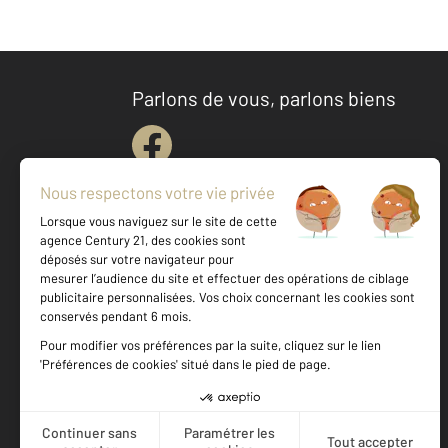
Parlons de vous, parlons biens
Votre agence est notée
Achat
Location
Vente
Gestion
9,4
/
10
9,4/10