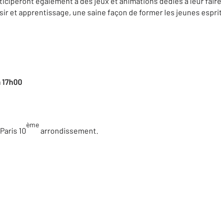
ticiperont également à des jeux et animations dédiés à leur fai
aisir et apprentissage, une saine façon de former les jeunes esprit
à 17h00
n
ème
 Paris 10
arrondissement.