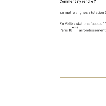
Comment s’y rendre ?
En métro : lignes 2 (station 
En Vélib’ : stations face au
ème
Paris 10
arrondissement