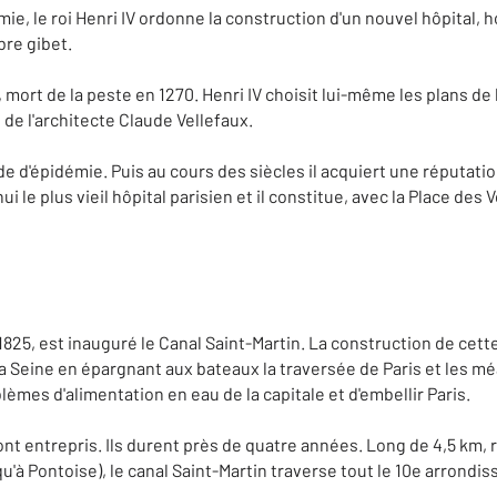
mie, le roi Henri IV ordonne la construction d'un nouvel hôpital, 
bre gibet.
 mort de la peste en 1270. Henri IV choisit lui-même les plans de l
 de l'architecte Claude Vellefaux.
iode d'épidémie. Puis au cours des siècles il acquiert une réput
i le plus vieil hôpital parisien et il constitue, avec la Place des 
5, est inauguré le Canal Saint-Martin. La construction de cette 
 la Seine en épargnant aux bateaux la traversée de Paris et les m
èmes d'alimentation en eau de la capitale et d'embellir Paris.
nt entrepris. Ils durent près de quatre années. Long de 4,5 km, re
 jusqu'à Pontoise), le canal Saint-Martin traverse tout le 10e arrond