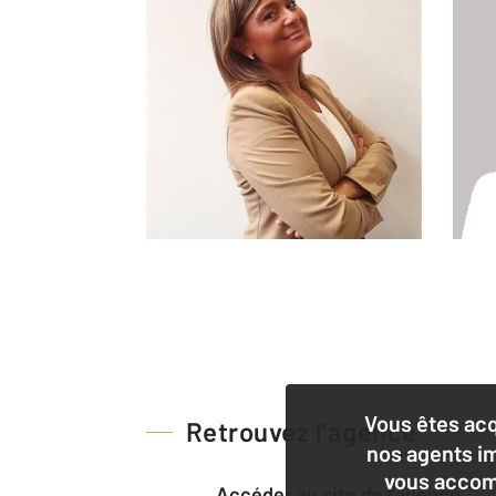
Vous êtes ac
Retrouvez l’agence
nos agents i
vous accom
Accéder au site de l’agence