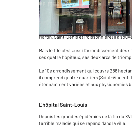
Un peu d'histoire
De la construction par le bon Roi Dagobert du p
RER Eole, notre arrondissement n'a cessé au
Martin, Saint-Denis et Poissonnière) il a souv
Mais le 10e c'est aussi l'arrondissement des 
ses quatre hôpitaux, ses deux arcs de triomph
Le 10e arrondissement qui couvre 286 hectare
il comprend quatre quartiers (Saint-Vincent d
étonnamment variées et aux physionomies bie
L'hôpital Saint-Louis
Depuis les grandes épidémies de la fin du XVIè
terrible maladie qui se répand dans la ville.