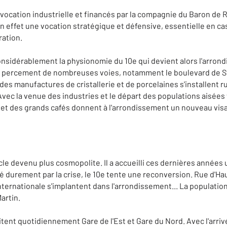
ocation industrielle et financés par la compagnie du Baron de Rot
a en effet une vocation stratégique et défensive, essentielle en 
ration.
onsidérablement la physionomie du 10e qui devient alors l'arron
 le percement de nombreuses voies, notamment le boulevard de S
des manufactures de cristallerie et de porcelaines s'installent ru
vec la venue des industries et le départ des populations aisées ve
s et des grands cafés donnent à l'arrondissement un nouveau vis
ècle devenu plus cosmopolite. Il a accueilli ces dernières année
é durement par la crise, le 10e tente une reconversion. Rue d'Haut
nternationale s'implantent dans l'arrondissement... La population
artin.
tent quotidiennement Gare de l'Est et Gare du Nord. Avec l'arriv