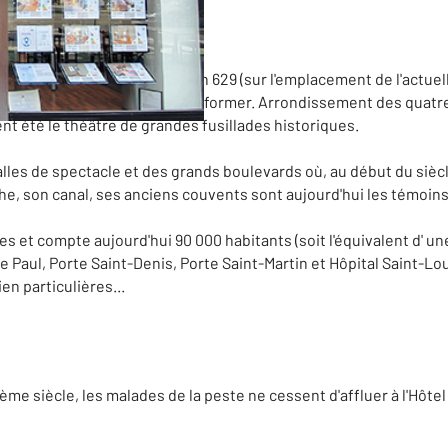
etit pont Saint-Martin en l'an 629 (sur l'emplacement de l'actuelle
 cours des siècles de se transformer. Arrondissement des quatr
ent été le théâtre de grandes fusillades historiques.
salles de spectacle et des grands boulevards où, au début du sièc
e, son canal, ses anciens couvents sont aujourd'hui les témoins 
s et compte aujourd'hui 90 000 habitants (soit l'équivalent d' u
e Paul, Porte Saint-Denis, Porte Saint-Martin et Hôpital Saint-L
n particulières...
me siècle, les malades de la peste ne cessent d'affluer à l'Hôtel D